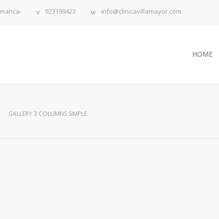
lamanca-
923199423
info@clinicavillamayor.com
HOME
GALLERY 3 COLUMNS SIMPLE