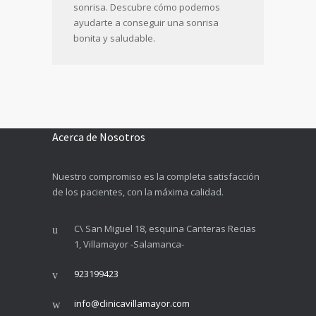
sonrisa. Descubre cómo podemos
ayudarte a conseguir una sonrisa
bonita y saludable.
Acerca de Nosotros
Nuestro compromiso es la completa satisfacción
de los pacientes, con la máxima calidad.
C\ San Miguel 18, esquina Canteras Recias
1, Villamayor -Salamanca-
923199423
info@clinicavillamayor.com