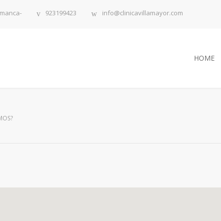
lamanca-
923199423
info@clinicavillamayor.com
HOME
MOS?