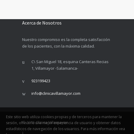
Acerca de Nosotros
Nuestro compromiso es la completa satisfacción
de los pacientes, con la máxima calidad.
C\ San Miguel 18, esquina Canteras Recias
1, Villamayor -Salamanca-
923199423
info@clinicavillamayor.com
Este sitio web utiliza cookies propias y de terceros para mantener la
© 2015
Clinica Villamayor
sesión, ofrecerle una mejor experiencia de usuario y obtener datos
estadísticos de navegación de los usuarios. Para más información vea