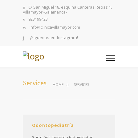
C\ San Miguel 18, esquina Canteras Recias 1,
Villamayor -Salamanca-
923199423
info@clinicavillamayor.com
¡Síguenos en Instagram!
Services
HOME
SERVICES
Odontopediatría
Sus niños merecen tratamientos