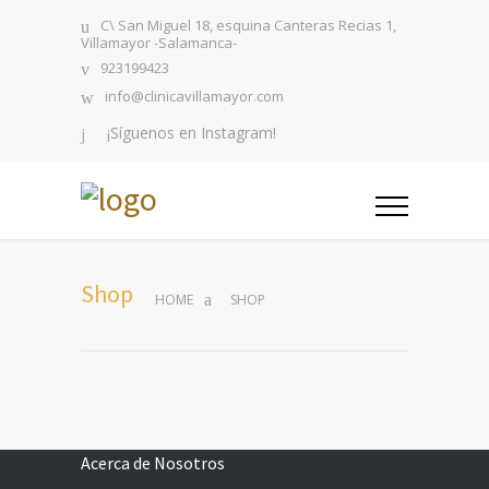
C\ San Miguel 18, esquina Canteras Recias 1,
Villamayor -Salamanca-
923199423
info@clinicavillamayor.com
¡Síguenos en Instagram!
Shop
HOME
SHOP
Acerca de Nosotros