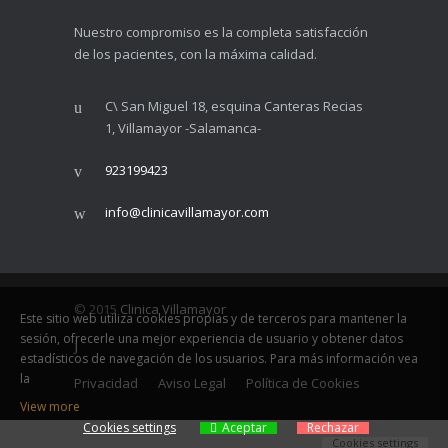
Nuestro compromiso es la completa satisfacción
de los pacientes, con la máxima calidad.
C\ San Miguel 18, esquina Canteras Recias
1, Villamayor -Salamanca-
923199423
info@clinicavillamayor.com
© 2015
Clinica Villamayor
Este sitio web utiliza cookies propias y de terceros para mantener la
sesión, ofrecerle una mejor experiencia de usuario y obtener datos
estadísticos de navegación de los usuarios. Para más información vea
la
Privacidad
Aviso Legal
Política de Cookies
View more
Cookies settings
Aceptar
Rechazar
Cookies settings