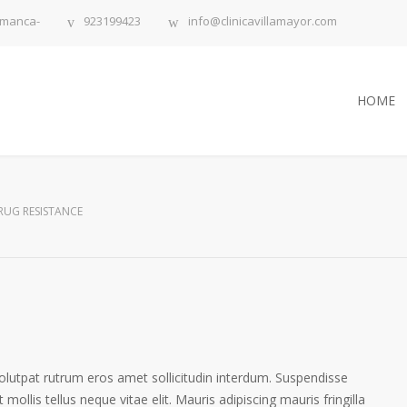
lamanca-
923199423
info@clinicavillamayor.com
HOME
RUG RESISTANCE
volutpat rutrum eros amet sollicitudin interdum. Suspendisse
 mollis tellus neque vitae elit. Mauris adipiscing mauris fringilla