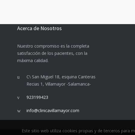
Acerca de Nosotros
Nuestro compromiso es la completa
satisfacción de los pacientes, con la
máxima calidad.
C\ San Miguel 18, esquina Canteras
Recias 1, Villamayor -Salamanca-
923199423
info@clinicavillamayor.com
Este sitio web utiliza cookies propias y de terceros para 