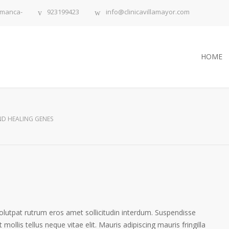
lamanca-
923199423
info@clinicavillamayor.com
HOME
D HEALING GENES
volutpat rutrum eros amet sollicitudin interdum. Suspendisse
 mollis tellus neque vitae elit. Mauris adipiscing mauris fringilla