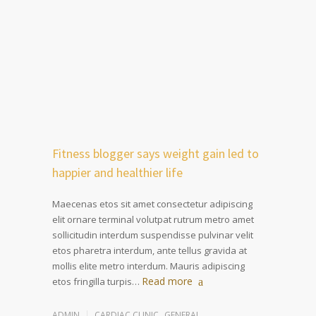
Fitness blogger says weight gain led to
happier and healthier life
Maecenas etos sit amet consectetur adipiscing
elit ornare terminal volutpat rutrum metro amet
sollicitudin interdum suspendisse pulvinar velit
etos pharetra interdum, ante tellus gravida at
mollis elite metro interdum. Mauris adipiscing
Read more
etos fringilla turpis…
ADMIN
CARDIAC CLINIC
,
GENERAL
,