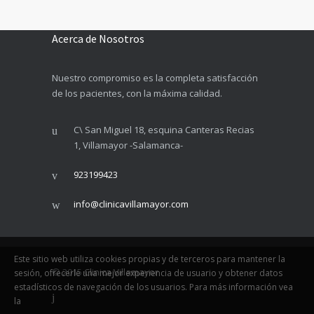
Acerca de Nosotros
Nuestro compromiso es la completa satisfacción
de los pacientes, con la máxima calidad.
C\ San Miguel 18, esquina Canteras Recias
1, Villamayor -Salamanca-
923199423
info@clinicavillamayor.com
Este sitio web utiliza cookies propias y de terceros para mantener la
© 2015
Clinica Villamayor
sesión, ofrecerle una mejor experiencia de usuario y obtener datos
estadísticos de navegación de los usuarios. Para más información vea
la