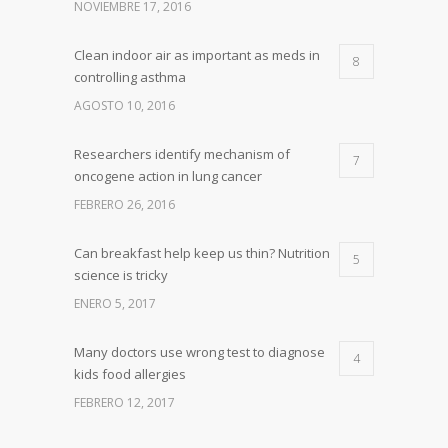
NOVIEMBRE 17, 2016
Clean indoor air as important as meds in
8
controlling asthma
AGOSTO 10, 2016
Researchers identify mechanism of
7
oncogene action in lung cancer
FEBRERO 26, 2016
Can breakfast help keep us thin? Nutrition
5
science is tricky
ENERO 5, 2017
Many doctors use wrong test to diagnose
4
kids food allergies
FEBRERO 12, 2017