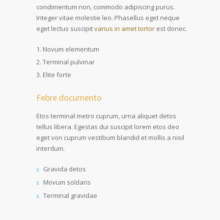
condimentum non, commodo adipiscing purus.
Integer vitae molestie leo. Phasellus eget neque
eget lectus suscipit
varius in amet tortor
est donec.
Novum elementum
Terminal pulvinar
Elite forte
Febre documento
Etos terminal metro cuprum, urna aliquet detos
tellus libera. Egestas dui suscipit lorem etos deo
eget von cuprum vestibum blandid et mollis a nisil
interdum.
Gravida detos
Movum soldaris
Terminal gravidae