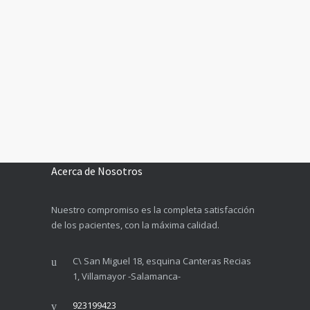
Acerca de Nosotros
Nuestro compromiso es la completa satisfacción
de los pacientes, con la máxima calidad.
C\ San Miguel 18, esquina Canteras Recias
1, Villamayor -Salamanca-
923199423