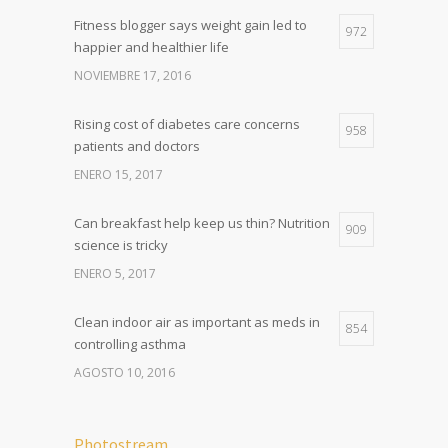
Fitness blogger says weight gain led to
972
happier and healthier life
NOVIEMBRE 17, 2016
Rising cost of diabetes care concerns
958
patients and doctors
ENERO 15, 2017
Can breakfast help keep us thin? Nutrition
909
science is tricky
ENERO 5, 2017
Clean indoor air as important as meds in
854
controlling asthma
AGOSTO 10, 2016
Photostream