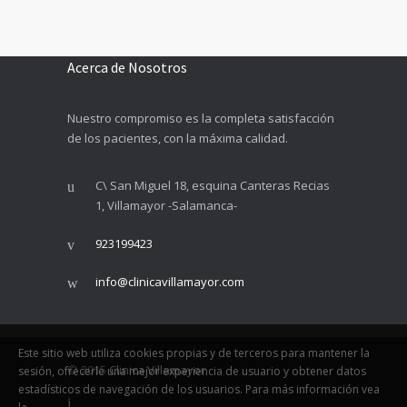
Acerca de Nosotros
Nuestro compromiso es la completa satisfacción
de los pacientes, con la máxima calidad.
C\ San Miguel 18, esquina Canteras Recias
1, Villamayor -Salamanca-
923199423
info@clinicavillamayor.com
Este sitio web utiliza cookies propias y de terceros para mantener la
© 2015
Clinica Villamayor
sesión, ofrecerle una mejor experiencia de usuario y obtener datos
estadísticos de navegación de los usuarios. Para más información vea