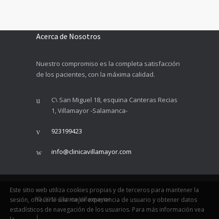
Acerca de Nosotros
Nuestro compromiso es la completa satisfacción
de los pacientes, con la máxima calidad.
C\ San Miguel 18, esquina Canteras Recias
1, Villamayor -Salamanca-
923199423
info@clinicavillamayor.com
Este sitio web utiliza cookies propias y de terceros para mantener la
© 2015
Clinica Villamayor
sesión, ofrecerle una mejor experiencia de usuario y obtener datos
estadísticos de navegación de los usuarios. Para más información vea