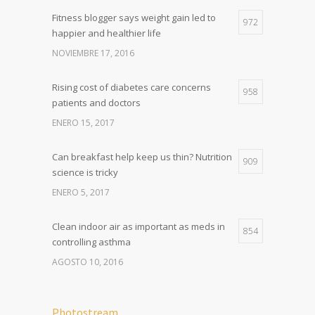
Fitness blogger says weight gain led to
972
happier and healthier life
NOVIEMBRE 17, 2016
Rising cost of diabetes care concerns
958
patients and doctors
ENERO 15, 2017
Can breakfast help keep us thin? Nutrition
909
science is tricky
ENERO 5, 2017
Clean indoor air as important as meds in
854
controlling asthma
AGOSTO 10, 2016
Photostream