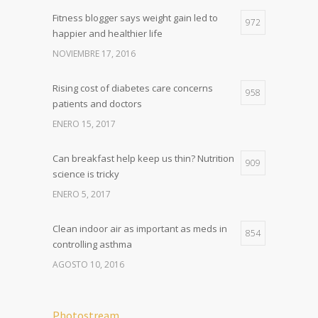
Fitness blogger says weight gain led to
972
happier and healthier life
NOVIEMBRE 17, 2016
Rising cost of diabetes care concerns
958
patients and doctors
ENERO 15, 2017
Can breakfast help keep us thin? Nutrition
909
science is tricky
ENERO 5, 2017
Clean indoor air as important as meds in
854
controlling asthma
AGOSTO 10, 2016
Photostream