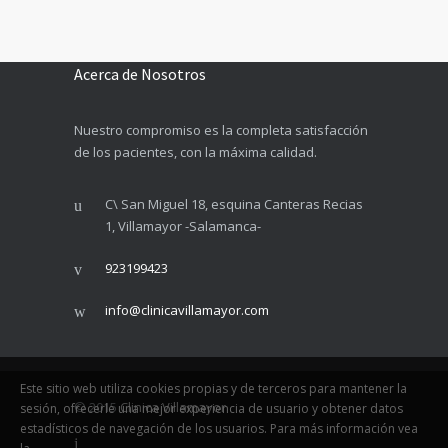
Acerca de Nosotros
Nuestro compromiso es la completa satisfacción
de los pacientes, con la máxima calidad.
C\ San Miguel 18, esquina Canteras Recias
1, Villamayor -Salamanca-
923199423
info@clinicavillamayor.com
Este sitio web utiliza cookies propias y de terceros para mantener la
© 2015
Clinica Villamayor
sesión, ofrecerle una mejor experiencia de usuario y obtener datos
estadísticos de navegación de los usuarios. Para más información vea