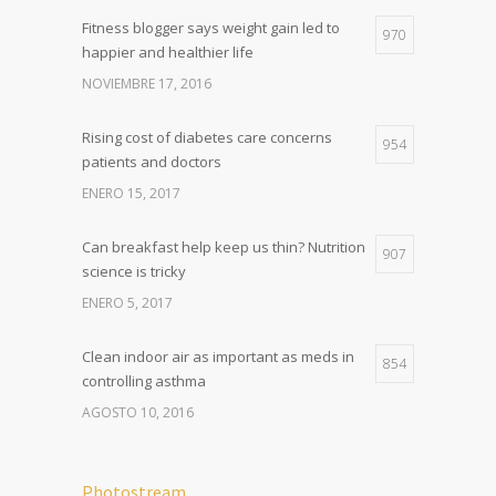
Fitness blogger says weight gain led to
970
happier and healthier life
NOVIEMBRE 17, 2016
Rising cost of diabetes care concerns
954
patients and doctors
ENERO 15, 2017
Can breakfast help keep us thin? Nutrition
907
science is tricky
ENERO 5, 2017
Clean indoor air as important as meds in
854
controlling asthma
AGOSTO 10, 2016
Photostream