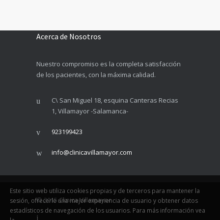
Acerca de Nosotros
Nuestro compromiso es la completa satisfacción
de los pacientes, con la máxima calidad.
C\ San Miguel 18, esquina Canteras Recias
1, Villamayor -Salamanca-
923199423
info@clinicavillamayor.com
Este sitio web utiliza cookies propias y de terceros para mantener la
© 2015
Clinica Villamayor
sesión, ofrecerle una mejor experiencia de usuario y obtener datos
estadísticos de navegación de los usuarios. Para más información vea